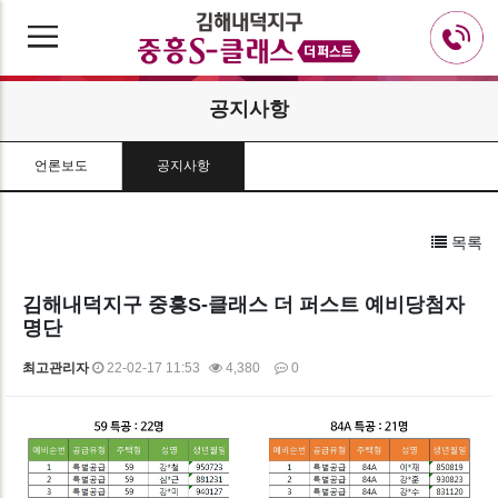
공지사항
언론보도
공지사항
목록
김해내덕지구 중흥S-클래스 더 퍼스트 예비당첨자
명단
최고관리자
22-02-17 11:53
4,380
0
본문