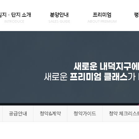
입지·단지 소개
분양안내
프리미엄
평
INTRODUCE
SALES GUIDE
ABOUT PREMIUM
공급안내
청약&계약
청약가이드
청약 체크리스